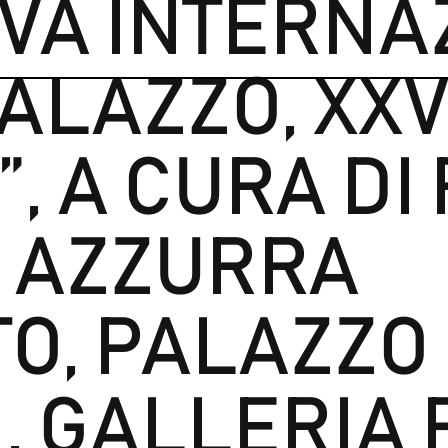
IVA INTERNA
PALAZZO, XXV
”, A CURA D
E AZZURRA
O, PALAZZO
, GALLERIA F