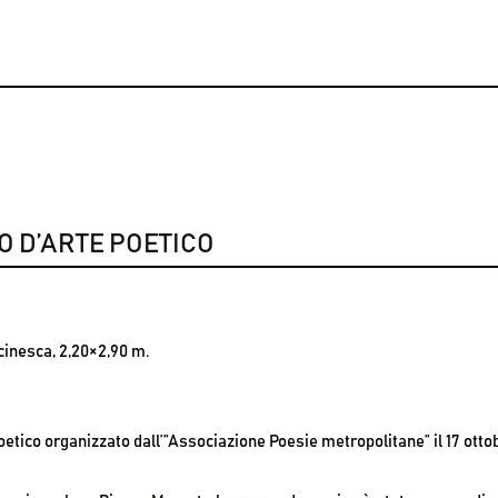
 D’ARTE POETICO
cinesca, 2,20×2,90 m.
poetico organizzato dall’”Associazione Poesie metropolitane” il 17 ott