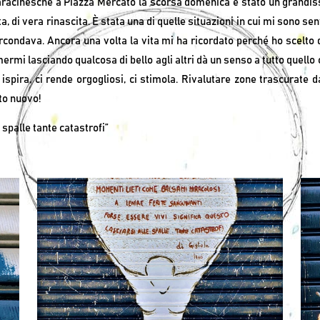
e saracinesche a Piazza Mercato la scorsa domenica è stato un grandi
, di vera rinascita. È stata una di quelle situazioni in cui mi sono s
condava. Ancora una volta la vita mi ha ricordato perché ho scelto d
imermi lasciando qualcosa di bello agli altri dà un senso a tutto quell
i ispira, ci rende orgogliosi, ci stimola. Rivalutare zone trascurate
to nuovo!
 spalle tante catastrofi”